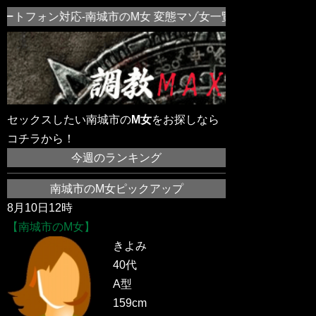
ートフォン対応-南城市のM女 変態マゾ女一覧！近所の素人M
セックスしたい南城市の
M女
をお探しなら
コチラから！
今週のランキング
南城市のM女ピックアップ
8月10日12時
【南城市のM女】
きよみ
40代
A型
159cm