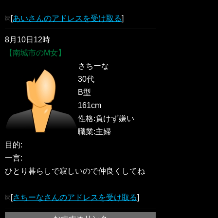
[
あいさんのアドレスを受け取る
]
8月10日12時
【南城市のM女】
さちーな
30代
B型
161cm
性格:負けず嫌い
職業:主婦
目的:
一言:
ひとり暮らしで寂しいので仲良くしてね
[
さちーなさんのアドレスを受け取る
]