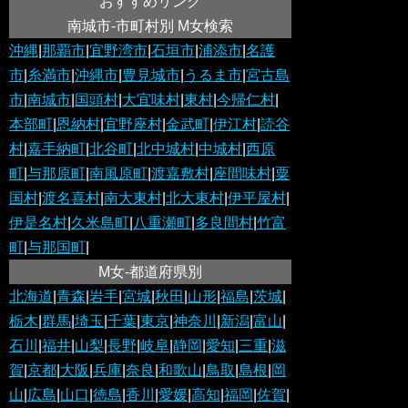
おすすめリンク
南城市-市町村別 M女検索
沖縄
|
那覇市
|
宜野湾市
|
石垣市
|
浦添市
|
名護
市
|
糸満市
|
沖縄市
|
豊見城市
|
うるま市
|
宮古島
市
|
南城市
|
国頭村
|
大宜味村
|
東村
|
今帰仁村
|
本部町
|
恩納村
|
宜野座村
|
金武町
|
伊江村
|
読谷
村
|
嘉手納町
|
北谷町
|
北中城村
|
中城村
|
西原
町
|
与那原町
|
南風原町
|
渡嘉敷村
|
座間味村
|
粟
国村
|
渡名喜村
|
南大東村
|
北大東村
|
伊平屋村
|
伊是名村
|
久米島町
|
八重瀬町
|
多良間村
|
竹富
町
|
与那国町
|
M女-都道府県別
北海道
|
青森
|
岩手
|
宮城
|
秋田
|
山形
|
福島
|
茨城
|
栃木
|
群馬
|
埼玉
|
千葉
|
東京
|
神奈川
|
新潟
|
富山
|
石川
|
福井
|
山梨
|
長野
|
岐阜
|
静岡
|
愛知
|
三重
|
滋
賀
|
京都
|
大阪
|
兵庫
|
奈良
|
和歌山
|
鳥取
|
島根
|
岡
山
|
広島
|
山口
|
徳島
|
香川
|
愛媛
|
高知
|
福岡
|
佐賀
|