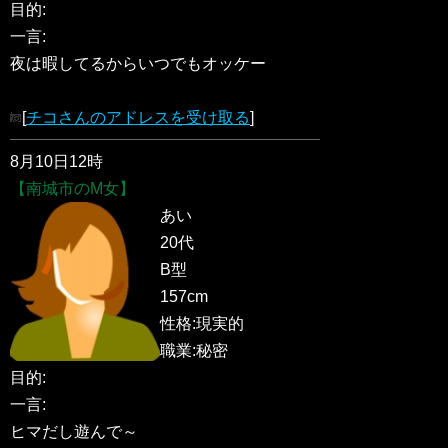
目的:
一言:
夜は暇してるからいつでもオッケー
[
チコさんのアドレスを受け取る
]
8月10日12時
【南城市のM女】
あい
20代
B型
157cm
性格:現実的
職業:秘密
目的:
一言:
ヒマだし遊んで～