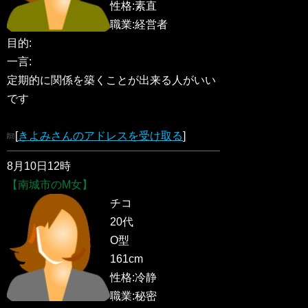
性格:素直
職業:経営者
目的:
一言:
定期的に関係を築くことが出来る人がいい
です
[
きよみさんのアドレスを受け取る
]
8月10日12時
【南城市のM女】
チコ
20代
O型
161cm
性格:冷静
職業:秘密