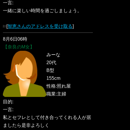
一言:
一緒に楽しい時間を過ごしましょう。
[
智恵さんのアドレスを受け取る
]
8月6日06時
【奈良のM女】
みーな
20代
B型
155cm
性格:照れ屋
職業:主婦
目的:
一言:
私とセフレとして付き合ってくれる人が居
ましたら是非よろしく