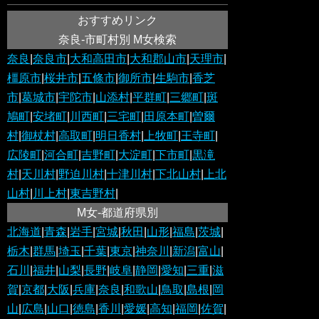
おすすめリンク
奈良-市町村別 M女検索
奈良
|
奈良市
|
大和高田市
|
大和郡山市
|
天理市
|
橿原市
|
桜井市
|
五條市
|
御所市
|
生駒市
|
香芝
市
|
葛城市
|
宇陀市
|
山添村
|
平群町
|
三郷町
|
斑
鳩町
|
安堵町
|
川西町
|
三宅町
|
田原本町
|
曽爾
村
|
御杖村
|
高取町
|
明日香村
|
上牧町
|
王寺町
|
広陵町
|
河合町
|
吉野町
|
大淀町
|
下市町
|
黒滝
村
|
天川村
|
野迫川村
|
十津川村
|
下北山村
|
上北
山村
|
川上村
|
東吉野村
|
M女-都道府県別
北海道
|
青森
|
岩手
|
宮城
|
秋田
|
山形
|
福島
|
茨城
|
栃木
|
群馬
|
埼玉
|
千葉
|
東京
|
神奈川
|
新潟
|
富山
|
石川
|
福井
|
山梨
|
長野
|
岐阜
|
静岡
|
愛知
|
三重
|
滋
賀
|
京都
|
大阪
|
兵庫
|
奈良
|
和歌山
|
鳥取
|
島根
|
岡
山
|
広島
|
山口
|
徳島
|
香川
|
愛媛
|
高知
|
福岡
|
佐賀
|