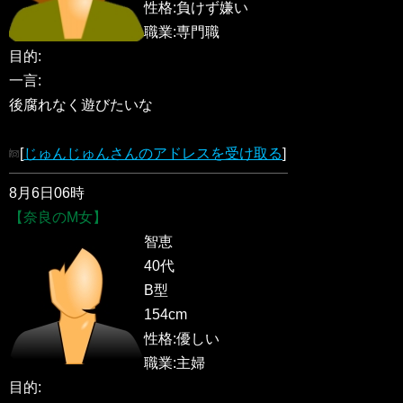
性格:負けず嫌い
職業:専門職
目的:
一言:
後腐れなく遊びたいな
[
じゅんじゅんさんのアドレスを受け取る
]
8月6日06時
【奈良のM女】
智恵
40代
B型
154cm
性格:優しい
職業:主婦
目的: