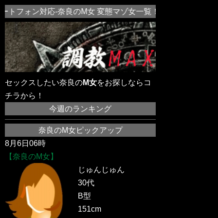
ートフォン対応-奈良のM女 変態マゾ女一覧！近所の素人M女を
セックスしたい奈良の
M女
をお探しならコ
チラから！
今週のランキング
奈良のM女ピックアップ
8月6日06時
【奈良のM女】
じゅんじゅん
30代
B型
151cm