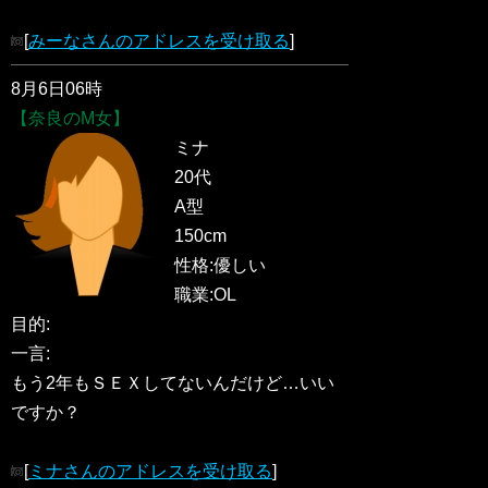
[
みーなさんのアドレスを受け取る
]
8月6日06時
【奈良のM女】
ミナ
20代
A型
150cm
性格:優しい
職業:OL
目的:
一言:
もう2年もＳＥＸしてないんだけど…いい
ですか？
[
ミナさんのアドレスを受け取る
]