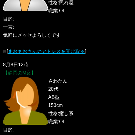
性格:照れ屋
職業:OL
目的:
一言:
気軽にメッセよろしくです
[
まおまおさんのアドレスを受け取る
]
8月8日12時
【静岡のM女】
さわたん
20代
AB型
153cm
性格:癒し系
職業:OL
目的: