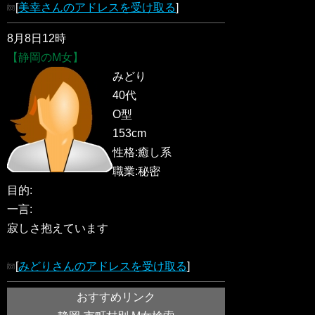
[
美幸さんのアドレスを受け取る
]
8月8日12時
【静岡のM女】
みどり
40代
O型
153cm
性格:癒し系
職業:秘密
目的:
一言:
寂しさ抱えています
[
みどりさんのアドレスを受け取る
]
おすすめリンク