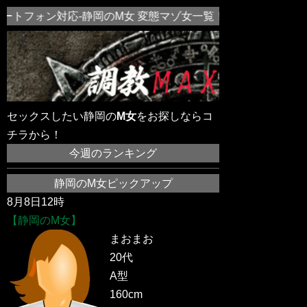
ートフォン対応-静岡のM女 変態マゾ女一覧！近所の素人M女を
セックスしたい静岡の
M女
をお探しならコ
チラから！
今週のランキング
静岡のM女ピックアップ
8月8日12時
【静岡のM女】
まおまお
20代
A型
160cm