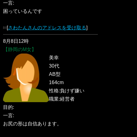
一言:
困っているんです
[
さわたんさんのアドレスを受け取る
]
8月8日12時
【静岡のM女】
美幸
30代
AB型
164cm
性格:負けず嫌い
職業:経営者
目的:
一言:
お尻の形は自信あります。