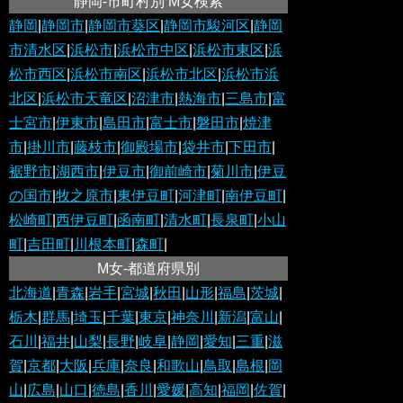
静岡-市町村別 M女検索
静岡
|
静岡市
|
静岡市葵区
|
静岡市駿河区
|
静岡
市清水区
|
浜松市
|
浜松市中区
|
浜松市東区
|
浜
松市西区
|
浜松市南区
|
浜松市北区
|
浜松市浜
北区
|
浜松市天竜区
|
沼津市
|
熱海市
|
三島市
|
富
士宮市
|
伊東市
|
島田市
|
富士市
|
磐田市
|
焼津
市
|
掛川市
|
藤枝市
|
御殿場市
|
袋井市
|
下田市
|
裾野市
|
湖西市
|
伊豆市
|
御前崎市
|
菊川市
|
伊豆
の国市
|
牧之原市
|
東伊豆町
|
河津町
|
南伊豆町
|
松崎町
|
西伊豆町
|
函南町
|
清水町
|
長泉町
|
小山
町
|
吉田町
|
川根本町
|
森町
|
M女-都道府県別
北海道
|
青森
|
岩手
|
宮城
|
秋田
|
山形
|
福島
|
茨城
|
栃木
|
群馬
|
埼玉
|
千葉
|
東京
|
神奈川
|
新潟
|
富山
|
石川
|
福井
|
山梨
|
長野
|
岐阜
|
静岡
|
愛知
|
三重
|
滋
賀
|
京都
|
大阪
|
兵庫
|
奈良
|
和歌山
|
鳥取
|
島根
|
岡
山
|
広島
|
山口
|
徳島
|
香川
|
愛媛
|
高知
|
福岡
|
佐賀
|