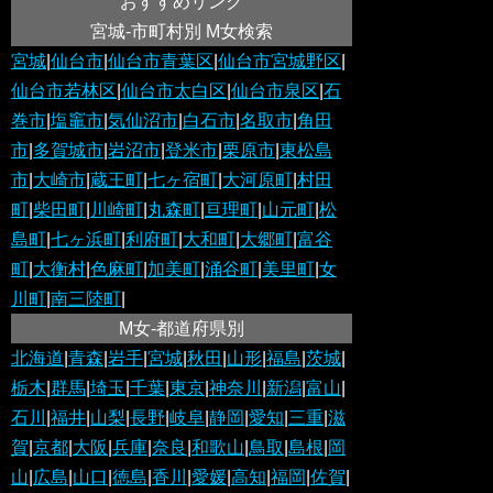
おすすめリンク
宮城-市町村別 M女検索
宮城
|
仙台市
|
仙台市青葉区
|
仙台市宮城野区
|
仙台市若林区
|
仙台市太白区
|
仙台市泉区
|
石
巻市
|
塩竈市
|
気仙沼市
|
白石市
|
名取市
|
角田
市
|
多賀城市
|
岩沼市
|
登米市
|
栗原市
|
東松島
市
|
大崎市
|
蔵王町
|
七ヶ宿町
|
大河原町
|
村田
町
|
柴田町
|
川崎町
|
丸森町
|
亘理町
|
山元町
|
松
島町
|
七ヶ浜町
|
利府町
|
大和町
|
大郷町
|
富谷
町
|
大衡村
|
色麻町
|
加美町
|
涌谷町
|
美里町
|
女
川町
|
南三陸町
|
M女-都道府県別
北海道
|
青森
|
岩手
|
宮城
|
秋田
|
山形
|
福島
|
茨城
|
栃木
|
群馬
|
埼玉
|
千葉
|
東京
|
神奈川
|
新潟
|
富山
|
石川
|
福井
|
山梨
|
長野
|
岐阜
|
静岡
|
愛知
|
三重
|
滋
賀
|
京都
|
大阪
|
兵庫
|
奈良
|
和歌山
|
鳥取
|
島根
|
岡
山
|
広島
|
山口
|
徳島
|
香川
|
愛媛
|
高知
|
福岡
|
佐賀
|