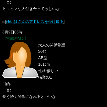
一言:
ヒマヒマな人付き合って欲しいな
[
ゆいはさんのアドレスを受け取る
]
8月9日03時
【宮城のM女】
大人の関係希望
30代
AB型
161cm
性格:優しい
職業:OL
目的:
一言:
長く続く関係になれるといいな