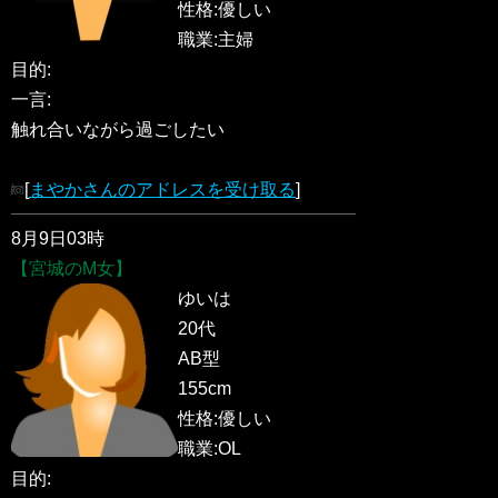
性格:優しい
職業:主婦
目的:
一言:
触れ合いながら過ごしたい
[
まやかさんのアドレスを受け取る
]
8月9日03時
【宮城のM女】
ゆいは
20代
AB型
155cm
性格:優しい
職業:OL
目的: