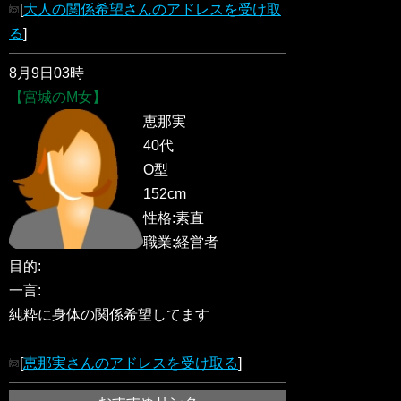
[
大人の関係希望さんのアドレスを受け取
る
]
8月9日03時
【宮城のM女】
恵那実
40代
O型
152cm
性格:素直
職業:経営者
目的:
一言:
純粋に身体の関係希望してます
[
恵那実さんのアドレスを受け取る
]