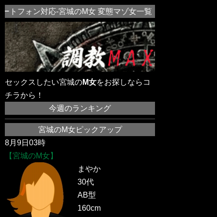
ートフォン対応-宮城のM女 変態マゾ女一覧！近所の素人M女
セックスしたい宮城の
M女
をお探しならコ
チラから！
今週のランキング
宮城のM女ピックアップ
8月9日03時
【宮城のM女】
まやか
30代
AB型
160cm