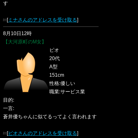
す
[
ミナさんのアドレスを受け取る
]
8月10日12時
【大河原町のM女】
ピオ
20代
A型
151cm
性格:優しい
職業:サービス業
目的:
一言:
蒼井優ちゃんに似てるってよく言われます
[
ピオさんのアドレスを受け取る
]