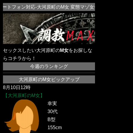
ートフォン対応-大河原町のM女 変態マゾ女一覧！近所の素人
セックスしたい大河原町の
M女
をお探しな
らコチラから！
今週のランキング
大河原町のM女ピックアップ
8月10日12時
【大河原町のM女】
幸実
30代
B型
155cm