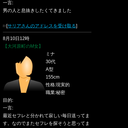
一言:
男の人と息抜きしたくてきました
[
サリアさんのアドレスを受け取る
]
8月10日12時
【大河原町のM女】
ミナ
30代
A型
155cm
性格:現実的
職業:秘密
目的:
一言:
最近セフレと分かれて寂しい毎日送ってま
す。なのでまたセフレを探そうと思ってま