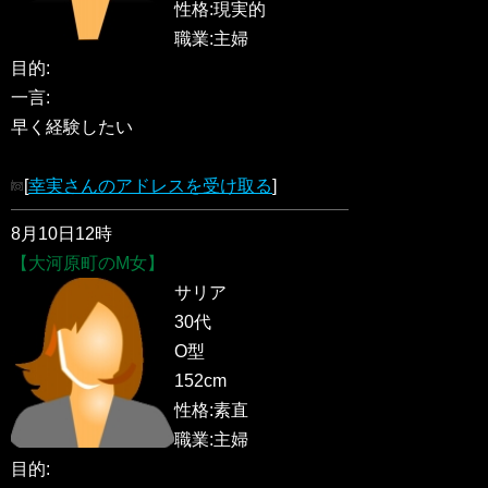
性格:現実的
職業:主婦
目的:
一言:
早く経験したい
[
幸実さんのアドレスを受け取る
]
8月10日12時
【大河原町のM女】
サリア
30代
O型
152cm
性格:素直
職業:主婦
目的: