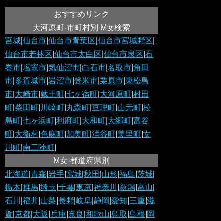
おすすめリンク
大河原町-市町村別 M女検索
宮城
|
仙台市
|
仙台市青葉区
|
仙台市宮城野区
|
仙台市若林区
|
仙台市太白区
|
仙台市泉区
|
石
巻市
|
塩竈市
|
気仙沼市
|
白石市
|
名取市
|
角田
市
|
多賀城市
|
岩沼市
|
登米市
|
栗原市
|
東松島
市
|
大崎市
|
蔵王町
|
七ヶ宿町
|
大河原町
|
村田
町
|
柴田町
|
川崎町
|
丸森町
|
亘理町
|
山元町
|
松
島町
|
七ヶ浜町
|
利府町
|
大和町
|
大郷町
|
富谷
町
|
大衡村
|
色麻町
|
加美町
|
涌谷町
|
美里町
|
女
川町
|
南三陸町
|
M女-都道府県別
北海道
|
青森
|
岩手
|
宮城
|
秋田
|
山形
|
福島
|
茨城
|
栃木
|
群馬
|
埼玉
|
千葉
|
東京
|
神奈川
|
新潟
|
富山
|
石川
|
福井
|
山梨
|
長野
|
岐阜
|
静岡
|
愛知
|
三重
|
滋
賀
|
京都
|
大阪
|
兵庫
|
奈良
|
和歌山
|
鳥取
|
島根
|
岡