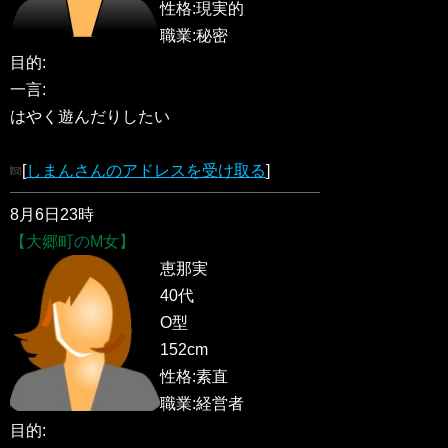
性格:現実的
職業:秘密
目的:
一言:
はやく遊んだりしたい
[
しまんさんのアドレスを受け取る
]
8月6日23時
【大郷町のM女】
恵那実
40代
O型
152cm
性格:素直
職業:経営者
目的: