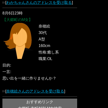
[
わかちゃんさんのアドレスを受け取る
]
8月6日23時
【大郷町のM女】
奈穂絵
30代
A型
160cm
性格:癒し系
職業:OL
目的:
一言:
思い出を一緒に作りませんか？
[
奈穂絵さんのアドレスを受け取る
]
おすすめリンク