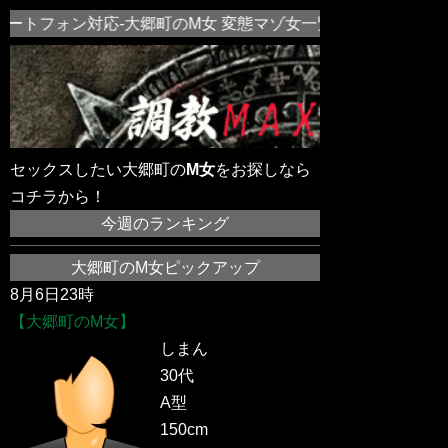
ートフォン対応-大郷町のM女 変態マゾ女一覧！近所の素人M
セックスしたい大郷町の
M女
をお探しなら
コチラから！
今週のランキング
大郷町のM女ピックアップ
8月6日23時
【大郷町のM女】
しまん
30代
A型
150cm