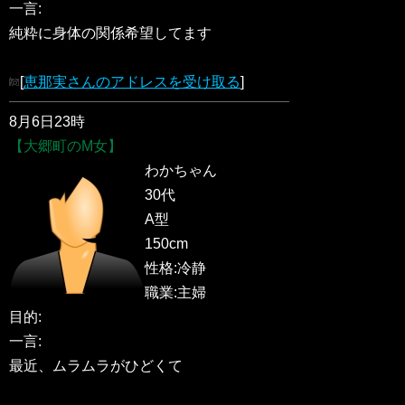
一言:
純粋に身体の関係希望してます
[
恵那実さんのアドレスを受け取る
]
8月6日23時
【大郷町のM女】
わかちゃん
30代
A型
150cm
性格:冷静
職業:主婦
目的:
一言:
最近、ムラムラがひどくて