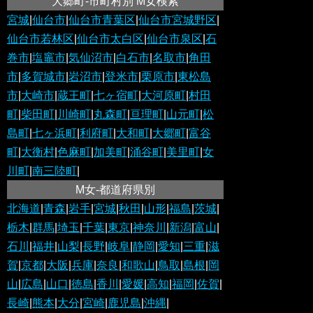
大郷町-市町村別 M女検索
宮城
|
仙台市
|
仙台市青葉区
|
仙台市宮城野区
|
仙台市若林区
|
仙台市太白区
|
仙台市泉区
|
石
巻市
|
塩竈市
|
気仙沼市
|
白石市
|
名取市
|
角田
市
|
多賀城市
|
岩沼市
|
登米市
|
栗原市
|
東松島
市
|
大崎市
|
蔵王町
|
七ヶ宿町
|
大河原町
|
村田
町
|
柴田町
|
川崎町
|
丸森町
|
亘理町
|
山元町
|
松
島町
|
七ヶ浜町
|
利府町
|
大和町
|
大郷町
|
富谷
町
|
大衡村
|
色麻町
|
加美町
|
涌谷町
|
美里町
|
女
川町
|
南三陸町
|
M女-都道府県別
北海道
|
青森
|
岩手
|
宮城
|
秋田
|
山形
|
福島
|
茨城
|
栃木
|
群馬
|
埼玉
|
千葉
|
東京
|
神奈川
|
新潟
|
富山
|
石川
|
福井
|
山梨
|
長野
|
岐阜
|
静岡
|
愛知
|
三重
|
滋
賀
|
京都
|
大阪
|
兵庫
|
奈良
|
和歌山
|
鳥取
|
島根
|
岡
山
|
広島
|
山口
|
徳島
|
香川
|
愛媛
|
高知
|
福岡
|
佐賀
|
長崎
|
熊本
|
大分
|
宮崎
|
鹿児島
|
沖縄
|