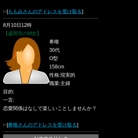
[
ももみさんのアドレスを受け取る
]
8月10日12時
【盛岡市のM女】
希唯
30代
O型
158cm
性格:現実的
職業:主婦
目的:
一言:
恋愛関係はなしで楽しいことしませんか？
[
希唯さんのアドレスを受け取る
]