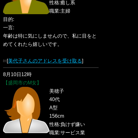
性格:癒し系
職業:主婦
目的:
一言:
年齢は特に気にしませんので、私に目をと
めてくれたら嬉しいです。
[
美代子さんのアドレスを受け取る
]
8月10日12時
【盛岡市のM女】
美穂子
40代
A型
156cm
性格:負けず嫌い
職業:サービス業