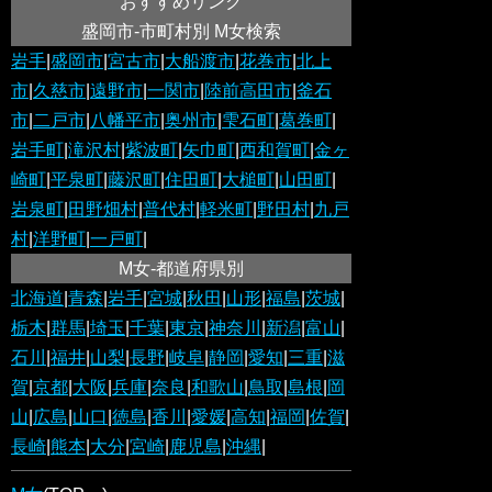
おすすめリンク
盛岡市-市町村別 M女検索
岩手
|
盛岡市
|
宮古市
|
大船渡市
|
花巻市
|
北上
市
|
久慈市
|
遠野市
|
一関市
|
陸前高田市
|
釜石
市
|
二戸市
|
八幡平市
|
奥州市
|
雫石町
|
葛巻町
|
岩手町
|
滝沢村
|
紫波町
|
矢巾町
|
西和賀町
|
金ヶ
崎町
|
平泉町
|
藤沢町
|
住田町
|
大槌町
|
山田町
|
岩泉町
|
田野畑村
|
普代村
|
軽米町
|
野田村
|
九戸
村
|
洋野町
|
一戸町
|
M女-都道府県別
北海道
|
青森
|
岩手
|
宮城
|
秋田
|
山形
|
福島
|
茨城
|
栃木
|
群馬
|
埼玉
|
千葉
|
東京
|
神奈川
|
新潟
|
富山
|
石川
|
福井
|
山梨
|
長野
|
岐阜
|
静岡
|
愛知
|
三重
|
滋
賀
|
京都
|
大阪
|
兵庫
|
奈良
|
和歌山
|
鳥取
|
島根
|
岡
山
|
広島
|
山口
|
徳島
|
香川
|
愛媛
|
高知
|
福岡
|
佐賀
|
長崎
|
熊本
|
大分
|
宮崎
|
鹿児島
|
沖縄
|