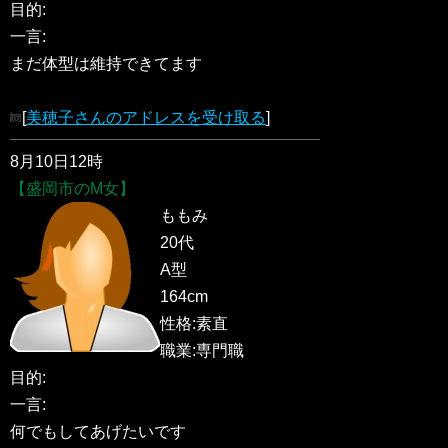
目的:
一言:
まだ体型は維持できてます
[
美穂子さんのアドレスを受け取る
]
8月10日12時
【盛岡市のM女】
ももみ
20代
A型
164cm
性格:素直
職業:専門職
目的:
一言:
何でもしてあげたいです