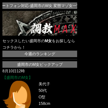
ートフォン対応-盛岡市のM女 変態マゾ女一覧！近所の素人M
セックスしたい盛岡市の
M女
をお探しなら
コチラから！
今週のランキング
盛岡市のM女ピックアップ
8月10日12時
【盛岡市のM女】
美代子
50代
O型
158cm