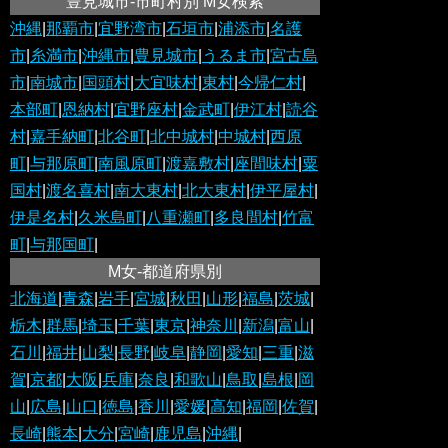
豊見城市-市町村別 M女検索
沖縄
|
那覇市
|
宜野湾市
|
石垣市
|
浦添市
|
名護
市
|
糸満市
|
沖縄市
|
豊見城市
|
うるま市
|
宮古島
市
|
南城市
|
国頭村
|
大宜味村
|
東村
|
今帰仁村
|
本部町
|
恩納村
|
宜野座村
|
金武町
|
伊江村
|
読谷
村
|
嘉手納町
|
北谷町
|
北中城村
|
中城村
|
西原
町
|
与那原町
|
南風原町
|
渡嘉敷村
|
座間味村
|
粟
国村
|
渡名喜村
|
南大東村
|
北大東村
|
伊平屋村
|
伊是名村
|
久米島町
|
八重瀬町
|
多良間村
|
竹富
町
|
与那国町
|
M女-都道府県別
北海道
|
青森
|
岩手
|
宮城
|
秋田
|
山形
|
福島
|
茨城
|
栃木
|
群馬
|
埼玉
|
千葉
|
東京
|
神奈川
|
新潟
|
富山
|
石川
|
福井
|
山梨
|
長野
|
岐阜
|
静岡
|
愛知
|
三重
|
滋
賀
|
京都
|
大阪
|
兵庫
|
奈良
|
和歌山
|
鳥取
|
島根
|
岡
山
|
広島
|
山口
|
徳島
|
香川
|
愛媛
|
高知
|
福岡
|
佐賀
|
長崎
|
熊本
|
大分
|
宮崎
|
鹿児島
|
沖縄
|