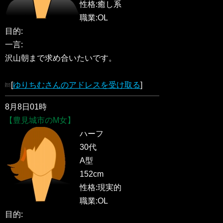
性格:癒し系
職業:OL
目的:
一言:
沢山朝まで求め合いたいです。
[
ゆりちむさんのアドレスを受け取る
]
8月8日01時
【豊見城市のM女】
ハーフ
30代
A型
152cm
性格:現実的
職業:OL
目的: