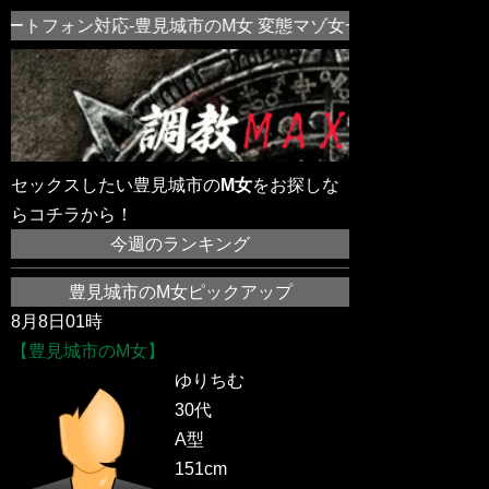
ートフォン対応-豊見城市のM女 変態マゾ女一覧！近所の素人
セックスしたい豊見城市の
M女
をお探しな
らコチラから！
今週のランキング
豊見城市のM女ピックアップ
8月8日01時
【豊見城市のM女】
ゆりちむ
30代
A型
151cm