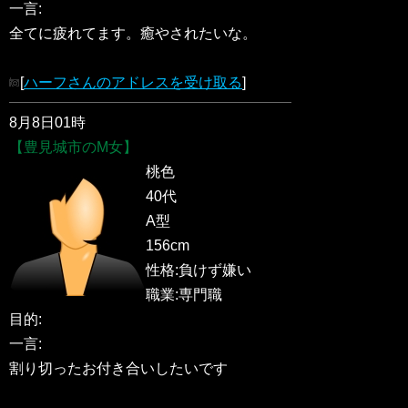
一言:
全てに疲れてます。癒やされたいな。
[
ハーフさんのアドレスを受け取る
]
8月8日01時
【豊見城市のM女】
桃色
40代
A型
156cm
性格:負けず嫌い
職業:専門職
目的:
一言:
割り切ったお付き合いしたいです