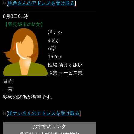
[
桃色さんのアドレスを受け取る
]
8月8日01時
【豊見城市のM女】
洋ナシ
40代
A型
152cm
性格:負けず嫌い
職業:サービス業
目的:
一言:
秘密の関係が希望です。
[
洋ナシさんのアドレスを受け取る
]
おすすめリンク